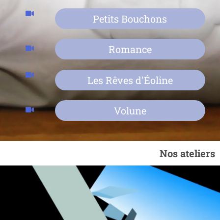
Petits Bouchons
Romance
Les Rêves d'Éoline
Volune
Nos ateliers