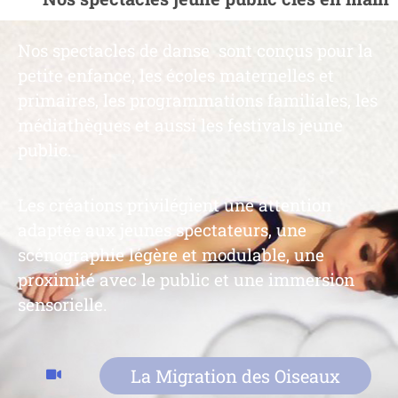
Nos spectacles de danse sont conçus pour la
petite enfance, les écoles maternelles et
primaires, les programmations familiales, les
médiathèques et aussi les festivals jeune
public.
Les créations privilégient une attention
adaptée aux jeunes spectateurs, une
scénographie légère et modulable, une
proximité avec le public et une immersion
sensorielle.
La Migration des Oiseaux