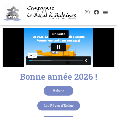
Bonne année 2026 !
Volune
Les Rêves d'Éoline